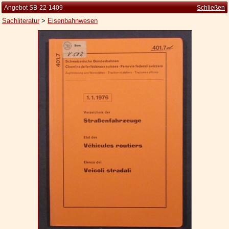
Angebot SB-22-1409
Schließen
Sachliteratur
>
Eisenbahnwesen
Startseite
Zur Person
Kleine Kulturgeschichte
Die Brockhaus Auflagen
Die Meyer Auflagen
Zu den Angeboten
Ankauf
Versand
Widerrufsbelehrung
Geschäftsbedingungen
Datenschutzerklärung