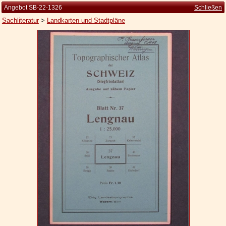
Angebot SB-22-1326
Schließen
Sachliteratur
>
Landkarten und Stadtpläne
Startseite
Zur Person
Kleine Kulturgeschichte
Die Brockhaus Auflagen
Die Meyer Auflagen
Zu den Angeboten
Ankauf
Versand
Widerrufsbelehrung
Geschäftsbedingungen
Datenschutzerklärung