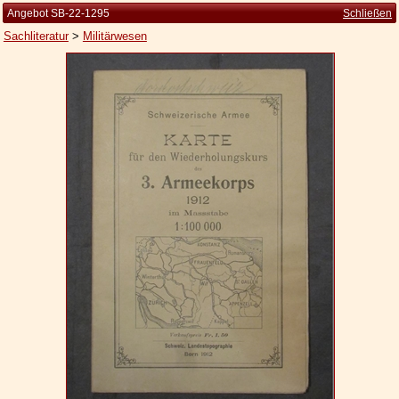
Angebot SB-22-1295
Schließen
Sachliteratur
>
Militärwesen
Startseite
Zur Person
Kleine Kulturgeschichte
Die Brockhaus Auflagen
Die Meyer Auflagen
Zu den Angeboten
Ankauf
Versand
Widerrufsbelehrung
Geschäftsbedingungen
Datenschutzerklärung