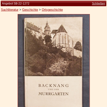
Angebot SB-22-1272
Schließen
Sachliteratur
>
Geschichte
>
Ortsgeschichte
Startseite
Zur Person
Kleine Kulturgeschichte
Die Brockhaus Auflagen
Die Meyer Auflagen
Zu den Angeboten
Ankauf
Versand
Widerrufsbelehrung
Geschäftsbedingungen
Datenschutzerklärung