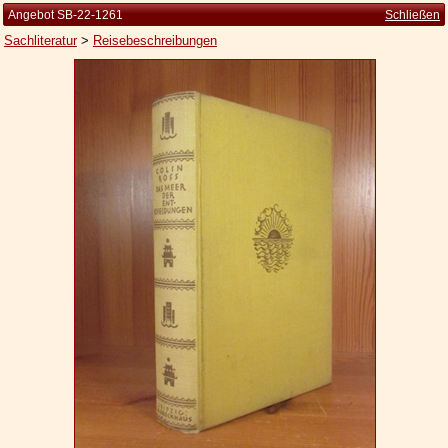
Angebot SB-22-1261
Schließen
Sachliteratur
>
Reisebeschreibungen
Startseite
Zur Person
Kleine Kulturgeschichte
Die Brockhaus Auflagen
Die Meyer Auflagen
Zu den Angeboten
Ankauf
Versand
Widerrufsbelehrung
Geschäftsbedingungen
Datenschutzerklärung