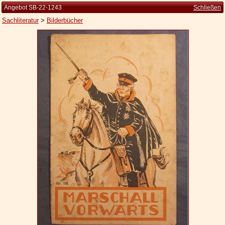
Angebot SB-22-1243
Schließen
Sachliteratur
>
Bilderbücher
Startseite
Zur Person
Kleine Kulturgeschichte
Die Brockhaus Auflagen
Die Meyer Auflagen
Zu den Angeboten
Ankauf
Versand
Widerrufsbelehrung
Geschäftsbedingungen
Datenschutzerklärung