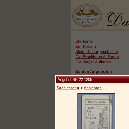
Startseite
Zur Person
Kleine Kulturgeschichte
Die Brockhaus Auflagen
Die Meyer Auflagen
Zu den Angeboten
Angebot SB-22-1205
Ankauf
Versand
Sachliteratur
>
Ansichten
Widerrufsbelehrung
Geschäftsbedingungen
Datenschutzerklärung
Impressum / Kontakt
Vertrag widerrufen
Ihr Warenkorb