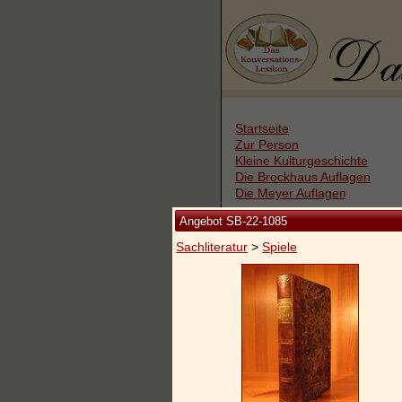
Startseite
Zur Person
Kleine Kulturgeschichte
Die Brockhaus Auflagen
Die Meyer Auflagen
Angebot SB-22-1085
Zu den Angeboten
Sachliteratur
>
Spiele
Ankauf
Versand
Widerrufsbelehrung
Geschäftsbedingungen
Datenschutzerklärung
Impressum / Kontakt
Vertrag widerrufen
Ihr Warenkorb