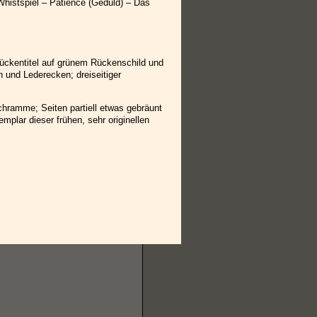
Whistspiel – Patience (Geduld) – Das
Rückentitel auf grünem Rückenschild und
und Lederecken; dreiseitiger
chramme; Seiten partiell etwas gebräunt
xemplar dieser frühen, sehr originellen