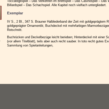
Toccateglispiel – Das Verkehren im Brettspiel – Das Casinospiel – Das 
Billardspiel – Das Schachspiel. Alle Kapitel noch vielfach untergliedert.
Exemplar
IV S., 2 Bl., 347 S. Brauner Halblederband der Zeit mit goldgeprägtem 
goldgeprägter Ornamentik; Buchdeckel mit mehrfarbigen Marmorbezügen 
Rotschnitt.
Buchrücken und Deckelbezüge leicht berieben; Hinterdeckel mit einer S
e
(vor allem Titelblatt), teils aber auch recht sauber. In toto recht gutes E
Sammlung von Spielanleitungen,