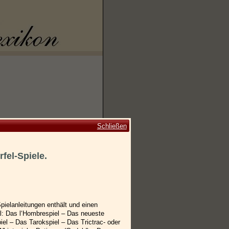
Schließen
fel-Spiele.
pielanleitungen enthält und einen
tal: Das l‘Hombrespiel – Das neueste
iel – Das Tarokspiel – Das Trictrac- oder