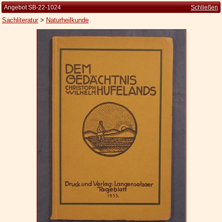
Angebot SB-22-1024
Schließen
Sachliteratur
>
Naturheilkunde
Startseite
Zur Person
Kleine Kulturgeschichte
Die Brockhaus Auflagen
Die Meyer Auflagen
Zu den Angeboten
Ankauf
Versand
Widerrufsbelehrung
Geschäftsbedingungen
Datenschutzerklärung