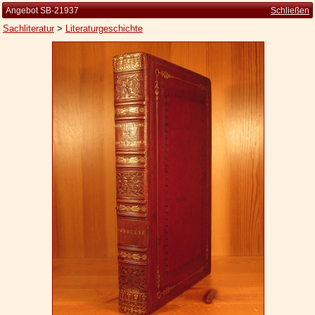
Angebot SB-21937
Schließen
Sachliteratur
>
Literaturgeschichte
Startseite
Zur Person
Kleine Kulturgeschichte
Die Brockhaus Auflagen
Die Meyer Auflagen
Zu den Angeboten
Ankauf
Versand
Widerrufsbelehrung
Geschäftsbedingungen
Datenschutzerklärung