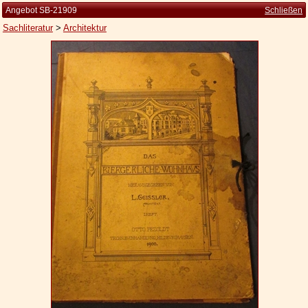
Angebot SB-21909
Schließen
Sachliteratur
>
Architektur
Startseite
Zur Person
Kleine Kulturgeschichte
Die Brockhaus Auflagen
Die Meyer Auflagen
Zu den Angeboten
Ankauf
Versand
Widerrufsbelehrung
Geschäftsbedingungen
Datenschutzerklärung