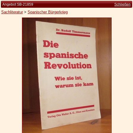
Angebot SB-21859
Schließen
Sachliteratur
>
Spanischer Bürgerkrieg
Startseite
Zur Person
Kleine Kulturgeschichte
Die Brockhaus Auflagen
Die Meyer Auflagen
Zu den Angeboten
Ankauf
Versand
Widerrufsbelehrung
Geschäftsbedingungen
Datenschutzerklärung