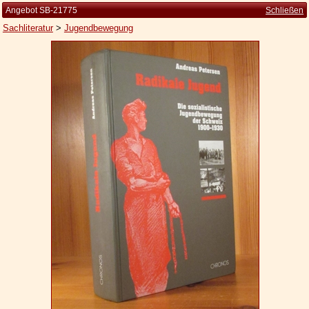
Angebot SB-21775
Schließen
Sachliteratur
>
Jugendbewegung
Startseite
Zur Person
Kleine Kulturgeschichte
Die Brockhaus Auflagen
Die Meyer Auflagen
Zu den Angeboten
Ankauf
Versand
Widerrufsbelehrung
Geschäftsbedingungen
Datenschutzerklärung