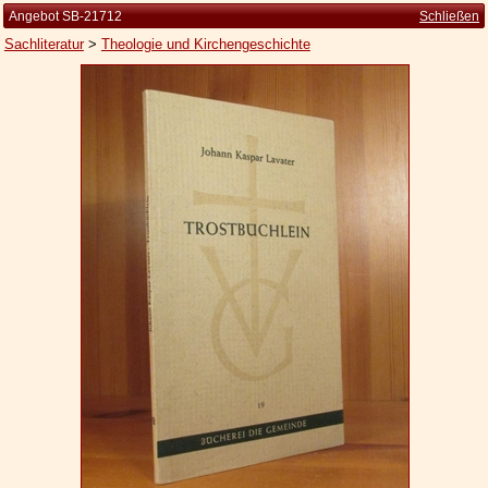
Angebot SB-21712
Schließen
Sachliteratur
>
Theologie und Kirchengeschichte
Startseite
Zur Person
Kleine Kulturgeschichte
Die Brockhaus Auflagen
Die Meyer Auflagen
Zu den Angeboten
Ankauf
Versand
Widerrufsbelehrung
Geschäftsbedingungen
Datenschutzerklärung