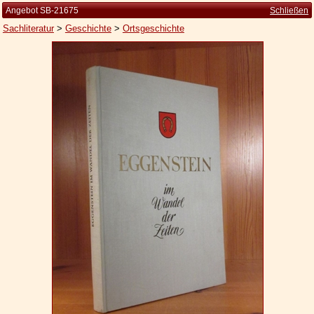
Angebot SB-21675
Schließen
Sachliteratur
>
Geschichte
>
Ortsgeschichte
Startseite
Zur Person
Kleine Kulturgeschichte
Die Brockhaus Auflagen
Die Meyer Auflagen
Zu den Angeboten
Ankauf
Versand
Widerrufsbelehrung
Geschäftsbedingungen
Datenschutzerklärung