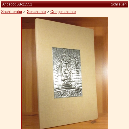
Angebot SB-21552
Schließen
Sachliteratur
>
Geschichte
>
Ortsgeschichte
Startseite
Zur Person
Kleine Kulturgeschichte
Die Brockhaus Auflagen
Die Meyer Auflagen
Zu den Angeboten
Ankauf
Versand
Widerrufsbelehrung
Geschäftsbedingungen
Datenschutzerklärung