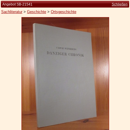
Angebot SB-21541
Schließen
Sachliteratur
>
Geschichte
>
Ortsgeschichte
Startseite
Zur Person
Kleine Kulturgeschichte
Die Brockhaus Auflagen
Die Meyer Auflagen
Zu den Angeboten
Ankauf
Versand
Widerrufsbelehrung
Geschäftsbedingungen
Datenschutzerklärung