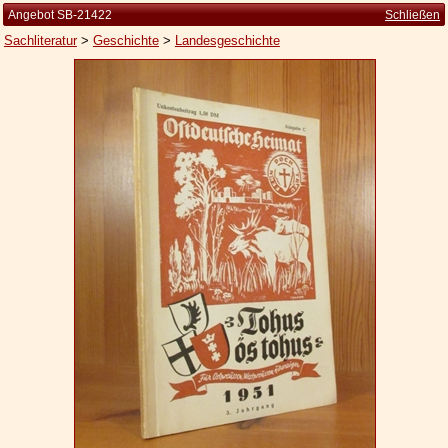
Angebot SB-21422
Schließen
Sachliteratur
>
Geschichte
>
Landesgeschichte
Startseite
Zur Person
Kleine Kulturgeschichte
Die Brockhaus Auflagen
Die Meyer Auflagen
Zu den Angeboten
Ankauf
Versand
Widerrufsbelehrung
Geschäftsbedingungen
Datenschutzerklärung