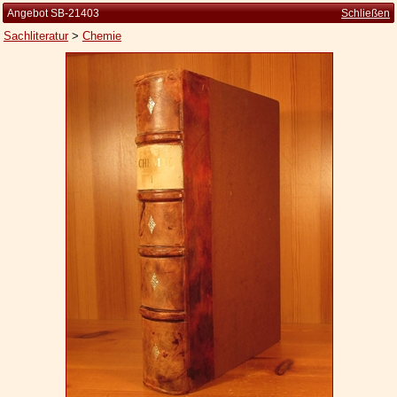
Angebot SB-21403
Schließen
Sachliteratur
>
Chemie
Startseite
Zur Person
Kleine Kulturgeschichte
Die Brockhaus Auflagen
Die Meyer Auflagen
Zu den Angeboten
Ankauf
Versand
Widerrufsbelehrung
Geschäftsbedingungen
Datenschutzerklärung