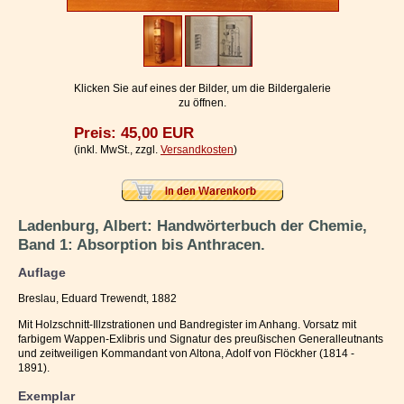
Impressum / Kontakt
Vertrag widerrufen
Ihr Warenkorb
Klicken Sie auf eines der Bilder, um die Bildergalerie
zu öffnen.
Preis: 45,00 EUR
(inkl. MwSt., zzgl.
Versandkosten
)
Ladenburg, Albert: Handwörterbuch der Chemie,
Band 1: Absorption bis Anthracen.
Auflage
Breslau, Eduard Trewendt, 1882
Mit Holzschnitt-Illzstrationen und Bandregister im Anhang. Vorsatz mit
farbigem Wappen-Exlibris und Signatur des preußischen Generalleutnants
und zeitweiligen Kommandant von Altona, Adolf von Flöckher (1814 -
1891).
Exemplar