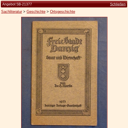
Angebot SB-21377
Schließen
Sachliteratur
>
Geschichte
>
Ortsgeschichte
Startseite
Zur Person
Kleine Kulturgeschichte
Die Brockhaus Auflagen
Die Meyer Auflagen
Zu den Angeboten
Ankauf
Versand
Widerrufsbelehrung
Geschäftsbedingungen
Datenschutzerklärung