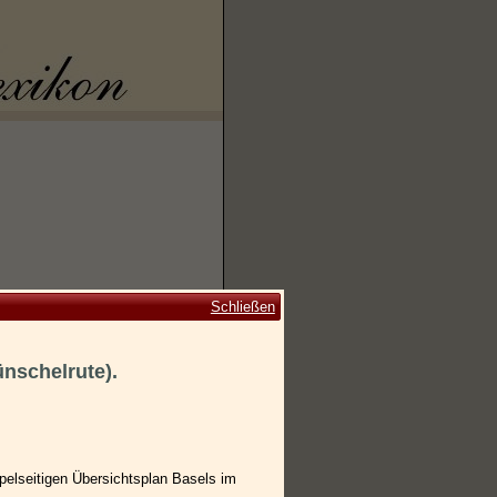
Schließen
ünschelrute).
pelseitigen Übersichtsplan Basels im