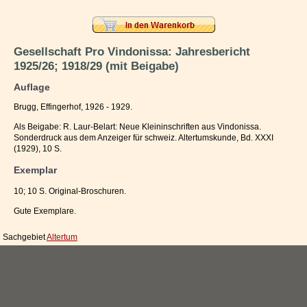
Impressum / Kontakt
Vertrag widerrufen
Gesellschaft Pro Vindonissa: Jahresbericht
1925/26; 1918/29 (mit Beigabe)
Ihr Warenkorb
Auflage
Brugg, Effingerhof, 1926 - 1929.
Als Beigabe: R. Laur-Belart: Neue Kleininschriften aus Vindonissa.
Sonderdruck aus dem Anzeiger für schweiz. Altertumskunde, Bd. XXXI
(1929), 10 S.
Exemplar
10; 10 S. Original-Broschuren.
Gute Exemplare.
Sachgebiet
Altertum