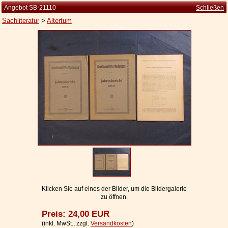
Angebot SB-21110
Schließen
Sachliteratur
>
Altertum
Startseite
Zur Person
Kleine Kulturgeschichte
Die Brockhaus Auflagen
Die Meyer Auflagen
Zu den Angeboten
Ankauf
Versand
Widerrufsbelehrung
Klicken Sie auf eines der Bilder, um die Bildergalerie
zu öffnen.
Geschäftsbedingungen
Preis: 24,00 EUR
Datenschutzerklärung
(inkl. MwSt., zzgl.
Versandkosten
)