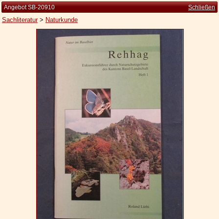
Angebot SB-20910
Schließen
Sachliteratur
>
Naturkunde
Startseite
Zur Person
Kleine Kulturgeschichte
Die Brockhaus Auflagen
Die Meyer Auflagen
Zu den Angeboten
Ankauf
Versand
Widerrufsbelehrung
Geschäftsbedingungen
Datenschutzerklärung