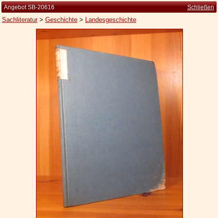
Angebot SB-20616
Schließen
Sachliteratur
>
Geschichte
>
Landesgeschichte
Startseite
Zur Person
Kleine Kulturgeschichte
Die Brockhaus Auflagen
Die Meyer Auflagen
Zu den Angeboten
Ankauf
Versand
Widerrufsbelehrung
Geschäftsbedingungen
Datenschutzerklärung