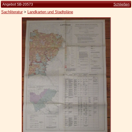
Angebot SB-20573
Schließen
Sachliteratur
>
Landkarten und Stadtpläne
Startseite
Zur Person
Kleine Kulturgeschichte
Die Brockhaus Auflagen
Die Meyer Auflagen
Zu den Angeboten
Ankauf
Versand
Widerrufsbelehrung
Geschäftsbedingungen
Datenschutzerklärung