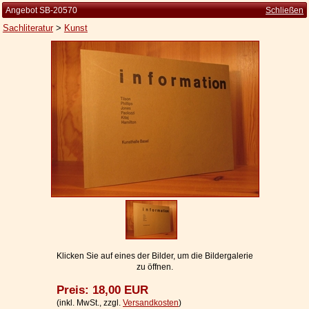
Angebot SB-20570
Schließen
Sachliteratur
>
Kunst
Startseite
Zur Person
Kleine Kulturgeschichte
Die Brockhaus Auflagen
Die Meyer Auflagen
Zu den Angeboten
Ankauf
Versand
Widerrufsbelehrung
Klicken Sie auf eines der Bilder, um die Bildergalerie
zu öffnen.
Geschäftsbedingungen
Preis: 18,00 EUR
Datenschutzerklärung
(inkl. MwSt., zzgl.
Versandkosten
)