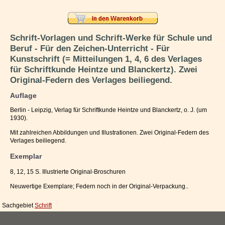
Impressum / Kontakt
Vertrag widerrufen
Schrift-Vorlagen und Schrift-Werke für Schule und
Beruf - Für den Zeichen-Unterricht - Für
Ihr Warenkorb
Kunstschrift (= Mitteilungen 1, 4, 6 des Verlages
für Schriftkunde Heintze und Blanckertz). Zwei
Original-Federn des Verlages beiliegend.
Auflage
Berlin - Leipzig, Verlag für Schriftkunde Heintze und Blanckertz, o. J. (um
1930).
Mit zahlreichen Abbildungen und Illustrationen. Zwei Original-Federn des
Verlages beiliegend.
Exemplar
8, 12, 15 S. Illustrierte Original-Broschuren
Neuwertige Exemplare; Federn noch in der Original-Verpackung..
Sachgebiet
Schrift