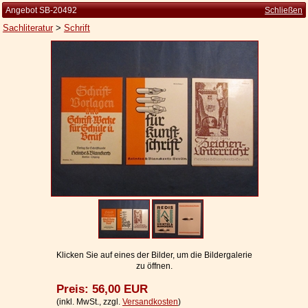
Angebot SB-20492
Schließen
Sachliteratur
>
Schrift
Startseite
Zur Person
Kleine Kulturgeschichte
Die Brockhaus Auflagen
Die Meyer Auflagen
Zu den Angeboten
Ankauf
Versand
Widerrufsbelehrung
Klicken Sie auf eines der Bilder, um die Bildergalerie
zu öffnen.
Geschäftsbedingungen
Preis: 56,00 EUR
Datenschutzerklärung
(inkl. MwSt., zzgl.
Versandkosten
)