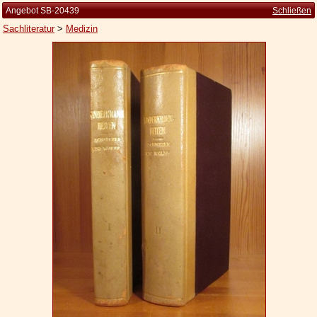
Angebot SB-20439
Schließen
Sachliteratur
>
Medizin
Startseite
Zur Person
Kleine Kulturgeschichte
Die Brockhaus Auflagen
Die Meyer Auflagen
Zu den Angeboten
Ankauf
Versand
Widerrufsbelehrung
Geschäftsbedingungen
Datenschutzerklärung