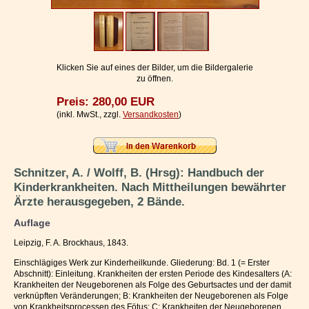
Impressum / Kontakt
Vertrag widerrufen
Ihr Warenkorb
Klicken Sie auf eines der Bilder, um die Bildergalerie
zu öffnen.
Preis: 280,00 EUR
(inkl. MwSt., zzgl.
Versandkosten
)
Schnitzer, A. / Wolff, B. (Hrsg): Handbuch der
Kinderkrankheiten. Nach Mittheilungen bewährter
Ärzte herausgegeben, 2 Bände.
Auflage
Leipzig, F. A. Brockhaus, 1843.
Einschlägiges Werk zur Kinderheilkunde. Gliederung: Bd. 1 (= Erster
Abschnitt): Einleitung. Krankheiten der ersten Periode des Kindesalters (A:
Krankheiten der Neugeborenen als Folge des Geburtsactes und der damit
verknüpften Veränderungen; B: Krankheiten der Neugeborenen als Folge
von Krankheitsprocessen des Fötus; C: Krankheiten der Neugeborenen,