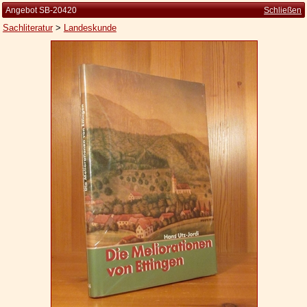
Angebot SB-20420
Schließen
Sachliteratur
>
Landeskunde
Startseite
Zur Person
Kleine Kulturgeschichte
Die Brockhaus Auflagen
Die Meyer Auflagen
Zu den Angeboten
Ankauf
Versand
Widerrufsbelehrung
Geschäftsbedingungen
Datenschutzerklärung