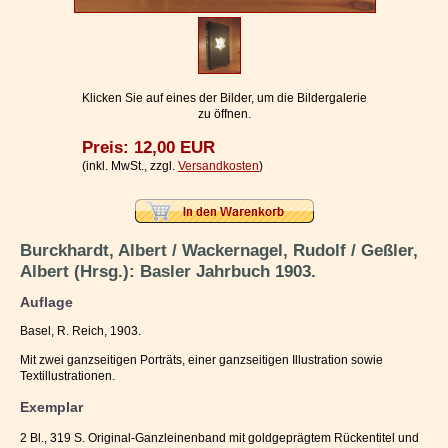
Impressum / Kontakt
Vertrag widerrufen
Ihr Warenkorb
Klicken Sie auf eines der Bilder, um die Bildergalerie
zu öffnen.
Preis: 12,00 EUR
(inkl. MwSt., zzgl.
Versandkosten
)
Burckhardt, Albert / Wackernagel, Rudolf / Geßler,
Albert (Hrsg.): Basler Jahrbuch 1903.
Auflage
Basel, R. Reich, 1903.
Mit zwei ganzseitigen Porträts, einer ganzseitigen Illustration sowie
Textillustrationen.
Exemplar
2 Bl., 319 S. Original-Ganzleinenband mit goldgeprägtem Rückentitel und