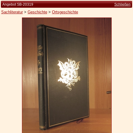
Angebot SB-20319
Schließen
Sachliteratur
>
Geschichte
>
Ortsgeschichte
Startseite
Zur Person
Kleine Kulturgeschichte
Die Brockhaus Auflagen
Die Meyer Auflagen
Zu den Angeboten
Ankauf
Versand
Widerrufsbelehrung
Geschäftsbedingungen
Datenschutzerklärung