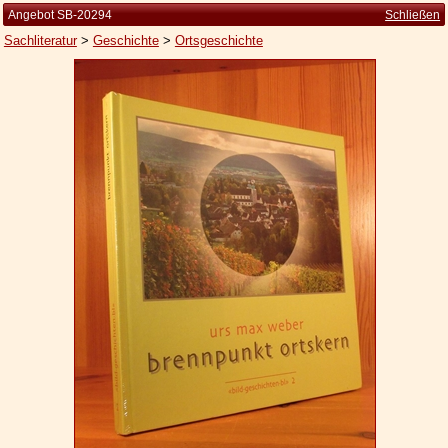
Angebot SB-20294
Schließen
Sachliteratur
>
Geschichte
>
Ortsgeschichte
Startseite
Zur Person
Kleine Kulturgeschichte
Die Brockhaus Auflagen
Die Meyer Auflagen
Zu den Angeboten
Ankauf
Versand
Widerrufsbelehrung
Geschäftsbedingungen
Datenschutzerklärung