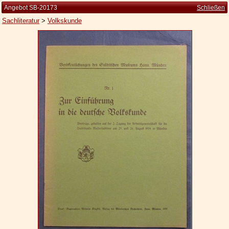
Angebot SB-20173
Schließen
Sachliteratur
>
Volkskunde
Startseite
Zur Person
Kleine Kulturgeschichte
Die Brockhaus Auflagen
Die Meyer Auflagen
Zu den Angeboten
Ankauf
Versand
Widerrufsbelehrung
Geschäftsbedingungen
Datenschutzerklärung