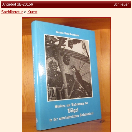
Angebot SB-20156
Schließen
Sachliteratur
>
Kunst
Startseite
Zur Person
Kleine Kulturgeschichte
Die Brockhaus Auflagen
Die Meyer Auflagen
Zu den Angeboten
Ankauf
Versand
Widerrufsbelehrung
Geschäftsbedingungen
Datenschutzerklärung