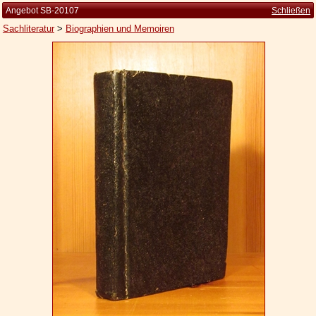
Angebot SB-20107
Schließen
Sachliteratur
>
Biographien und Memoiren
Startseite
Zur Person
Kleine Kulturgeschichte
Die Brockhaus Auflagen
Die Meyer Auflagen
Zu den Angeboten
Ankauf
Versand
Widerrufsbelehrung
Geschäftsbedingungen
Datenschutzerklärung