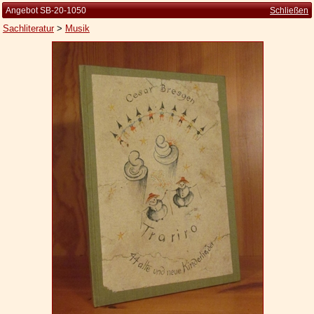
Angebot SB-20-1050
Schließen
Sachliteratur
>
Musik
Startseite
Zur Person
Kleine Kulturgeschichte
Die Brockhaus Auflagen
Die Meyer Auflagen
Zu den Angeboten
Ankauf
Versand
Widerrufsbelehrung
Geschäftsbedingungen
Datenschutzerklärung