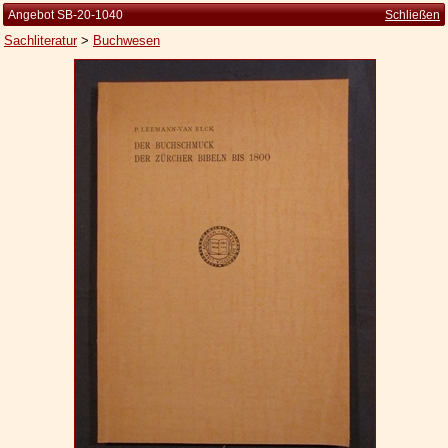
Angebot SB-20-1040
Schließen
Sachliteratur
>
Buchwesen
Startseite
Zur Person
Kleine Kulturgeschichte
Die Brockhaus Auflagen
Die Meyer Auflagen
Zu den Angeboten
Ankauf
Versand
Widerrufsbelehrung
Geschäftsbedingungen
Datenschutzerklärung