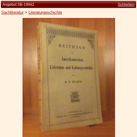
Angebot SB-19942
Schließen
Sachliteratur
>
Literaturgeschichte
Startseite
Zur Person
Kleine Kulturgeschichte
Die Brockhaus Auflagen
Die Meyer Auflagen
Zu den Angeboten
Ankauf
Versand
Widerrufsbelehrung
Geschäftsbedingungen
Datenschutzerklärung