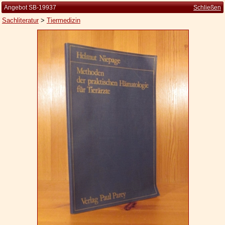
Angebot SB-19937
Schließen
Sachliteratur
>
Tiermedizin
Startseite
Zur Person
Kleine Kulturgeschichte
Die Brockhaus Auflagen
Die Meyer Auflagen
Zu den Angeboten
Ankauf
Versand
Widerrufsbelehrung
Geschäftsbedingungen
Datenschutzerklärung