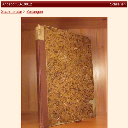
Angebot SB-19912
Schließen
Sachliteratur
>
Zeitungen
Startseite
Zur Person
Kleine Kulturgeschichte
Die Brockhaus Auflagen
Die Meyer Auflagen
Zu den Angeboten
Ankauf
Versand
Widerrufsbelehrung
Geschäftsbedingungen
Datenschutzerklärung