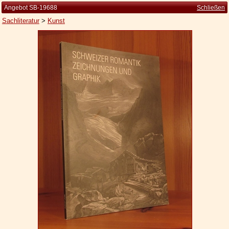
Angebot SB-19688
Schließen
Sachliteratur
>
Kunst
Startseite
Zur Person
Kleine Kulturgeschichte
Die Brockhaus Auflagen
Die Meyer Auflagen
Zu den Angeboten
Ankauf
Versand
Widerrufsbelehrung
Geschäftsbedingungen
Datenschutzerklärung