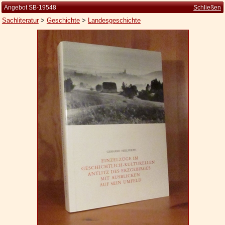
Angebot SB-19548
Schließen
Sachliteratur
>
Geschichte
>
Landesgeschichte
Startseite
Zur Person
Kleine Kulturgeschichte
Die Brockhaus Auflagen
Die Meyer Auflagen
Zu den Angeboten
Ankauf
Versand
Widerrufsbelehrung
Geschäftsbedingungen
Datenschutzerklärung