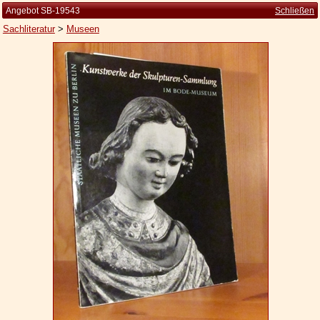
Angebot SB-19543
Schließen
Sachliteratur
>
Museen
Startseite
Zur Person
Kleine Kulturgeschichte
Die Brockhaus Auflagen
Die Meyer Auflagen
Zu den Angeboten
Ankauf
Versand
Widerrufsbelehrung
Geschäftsbedingungen
Datenschutzerklärung