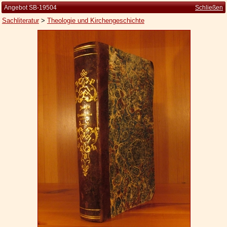
Angebot SB-19504
Schließen
Sachliteratur
>
Theologie und Kirchengeschichte
Startseite
Zur Person
Kleine Kulturgeschichte
Die Brockhaus Auflagen
Die Meyer Auflagen
Zu den Angeboten
Ankauf
Versand
Widerrufsbelehrung
Geschäftsbedingungen
Datenschutzerklärung