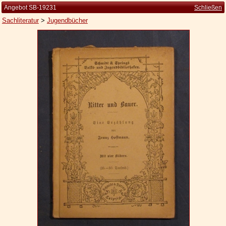
Angebot SB-19231
Schließen
Sachliteratur
>
Jugendbücher
Startseite
Zur Person
Kleine Kulturgeschichte
Die Brockhaus Auflagen
Die Meyer Auflagen
Zu den Angeboten
Ankauf
Versand
Widerrufsbelehrung
Geschäftsbedingungen
Datenschutzerklärung