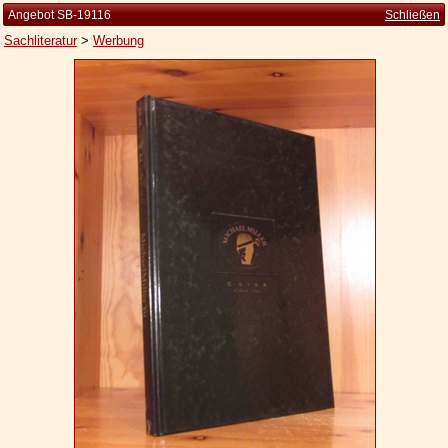
Angebot SB-19116
Schließen
Sachliteratur
>
Werbung
Startseite
Zur Person
Kleine Kulturgeschichte
Die Brockhaus Auflagen
Die Meyer Auflagen
Zu den Angeboten
Ankauf
Versand
Widerrufsbelehrung
Geschäftsbedingungen
Datenschutzerklärung