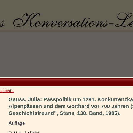
chichte
Gauss, Julia: Passpolitik um 1291. Konkurrenz
Alpenpässen und dem Gotthard vor 700 Jahren (
Geschichtsfreund", Stans, 138. Band, 1985).
Auflage
O. O. u. J. (1985).