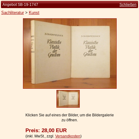
Angebot SB-19-1747
Schließen
Sachliteratur
>
Kunst
Startseite
Zur Person
Kleine Kulturgeschichte
Die Brockhaus Auflagen
Die Meyer Auflagen
Zu den Angeboten
Ankauf
Versand
Widerrufsbelehrung
Klicken Sie auf eines der Bilder, um die Bildergalerie
zu öffnen.
Geschäftsbedingungen
Preis: 28,00 EUR
Datenschutzerklärung
(inkl. MwSt., zzgl.
Versandkosten
)