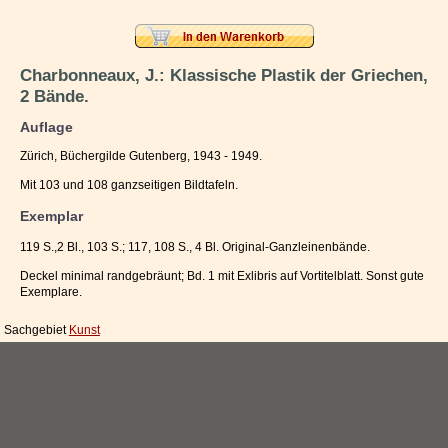
Impressum / Kontakt
Vertrag widerrufen
Charbonneaux, J.: Klassische Plastik der Griechen,
2 Bände.
Ihr Warenkorb
Auflage
Zürich, Büchergilde Gutenberg, 1943 - 1949.
Mit 103 und 108 ganzseitigen Bildtafeln.
Exemplar
119 S.,2 Bl., 103 S.; 117, 108 S., 4 Bl. Original-Ganzleinenbände.
Deckel minimal randgebräunt; Bd. 1 mit Exlibris auf Vortitelblatt. Sonst gute
Exemplare.
Sachgebiet
Kunst