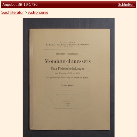
Angebot SB-19-1730
Schließen
Sachliteratur
>
Astronomie
Startseite
Zur Person
Kleine Kulturgeschichte
Die Brockhaus Auflagen
Die Meyer Auflagen
Zu den Angeboten
Ankauf
Versand
Widerrufsbelehrung
Geschäftsbedingungen
Datenschutzerklärung