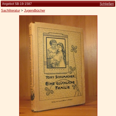
Angebot SB-19-1587
Schließen
Sachliteratur
>
Jugendbücher
Startseite
Zur Person
Kleine Kulturgeschichte
Die Brockhaus Auflagen
Die Meyer Auflagen
Zu den Angeboten
Ankauf
Versand
Widerrufsbelehrung
Geschäftsbedingungen
Datenschutzerklärung