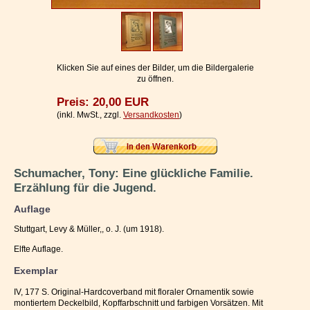
Impressum / Kontakt
Vertrag widerrufen
Ihr Warenkorb
Klicken Sie auf eines der Bilder, um die Bildergalerie
zu öffnen.
Preis: 20,00 EUR
(inkl. MwSt., zzgl.
Versandkosten
)
Schumacher, Tony: Eine glückliche Familie.
Erzählung für die Jugend.
Auflage
Stuttgart, Levy & Müller,, o. J. (um 1918).
Elfte Auflage.
Exemplar
IV, 177 S. Original-Hardcoverband mit floraler Ornamentik sowie
montiertem Deckelbild, Kopffarbschnitt und farbigen Vorsätzen. Mit