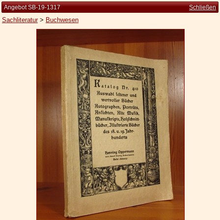
Angebot SB-19-1317
Schließen
Sachliteratur
>
Buchwesen
Startseite
Zur Person
Kleine Kulturgeschichte
Die Brockhaus Auflagen
Die Meyer Auflagen
Zu den Angeboten
Ankauf
Versand
Widerrufsbelehrung
Geschäftsbedingungen
Datenschutzerklärung